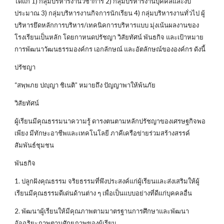
ได้แก่ 1) กลุ่มบริหารงานวิชาการ 2) กลุ่มบริหารงานบุคคลและงบ
ประมาณ 3) กลุ่มบริหารงานกิจการนักเรียน 4) กลุ่มบริหารงานทั่วไป ผู้
บริหารยึดหลักการบริหาร/เทคนิคการบริหารแบบ มุ่งเน้นผลงานของ
โรงเรียนเป็นหลัก โดยกาหนดปรัชญา วิสัยทัศน์ พันธกิจ และเป้าหมาย
การพัฒนาวัฒนธรรมองค์กร เอกลักษณ์ และอัตลักษณ์ขององค์กร ดังนี้
ปรัชญา
“สพฺพภย ปญฺญา ชิเนติ” หมายถึง ปัญญาพาให้พ้นภัย
วิสัยทัศน์
ผู้เรียนมีคุณธรรมนาความรู้ ดารงตนตามหลักปรัชญาของเศรษฐกิจพอ
เพียง มีทักษะอาชีพและเทคโนโลยี ภาคีเครือข่ายร่วมสร้างสรรค์
สัมพันธ์ชุมชน
พันธกิจ
1. ปลูกฝังคุณธรรม จริยธรรมที่พึงประสงค์แก่ผู้เรียนและส่งเสริมให้ผู้
เรียนมีคุณธรรมดีเด่นด้านต่าง ๆ เพื่อเป็นแบบอย่างที่ดีแก่บุคคลอื่น
2. พัฒนาผู้เรียนให้มีคุณภาพตามมาตรฐานการศึกษาและพัฒนา
อัจฉริยะภาพตามศักยภาพของผู้เรียน